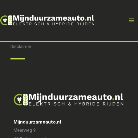
Ga
naar
de
inhoud
Disclaimer
Mijnduurzameauto.nl
Meerweg 9